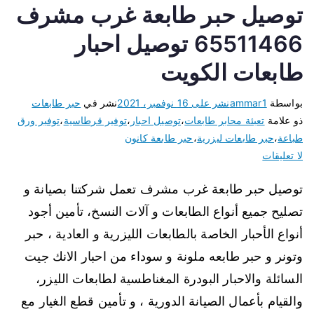
توصيل حبر طابعة غرب مشرف
65511466 توصيل احبار
طابعات الكويت
بواسطة
ammar1
نشر على
16 نوفمبر، 2021
نشر في
حبر طابعات
ذو علامة
تعبئة محابر طابعات
،
توصيل احبار
،
توفير قرطاسية
،
توفير ورق
طباعة
،
حبر طابعات ليزرية
،
حبر طابعة كانون
لا تعليقات
توصيل حبر طابعة غرب مشرف تعمل شركتنا بصيانة و
تصليح جميع أنواع الطابعات و آلات النسخ، تأمين أجود
أنواع الأحبار الخاصة بالطابعات الليزرية و العادية ، حبر
وتونر و حبر طابعه ملونة و سوداء من احبار الانك جيت
السائلة والاحبار البودرة المغناطسية لطابعات الليزر،
والقيام بأعمال الصيانة الدورية ، و تأمين قطع الغيار مع