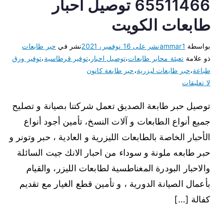
65511466 توصيل احبار
طابعات الكويت
بواسطة
ammar1
نشر على
16 نوفمبر، 2021
نشر في
حبر طابعات
ذو علامة
تعبئة محابر طابعات
،
توصيل احبار
،
توفير قرطاسية
،
توفير ورق
طباعة
،
حبر طابعات ليزرية
،
حبر طابعة كانون
لا تعليقات
توصيل حبر طابعة الصديق تعمل شركتنا بصيانة و تصليح
جميع أنواع الطابعات و آلات النسخ، تأمين أجود أنواع
الأحبار الخاصة بالطابعات الليزرية و العادية ، حبر وتونر و
حبر طابعه ملونة و سوداء من احبار الانك جيت السائلة
والاحبار البودرة المغناطسية لطابعات الليزر، والقيام
بأعمال الصيانة الدورية ، و تأمين قطع الغيار مع تقديم
كفالة […]