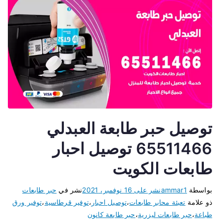
توصيل حبر طابعة العبدلي
65511466 توصيل احبار
طابعات الكويت
بواسطة
ammar1
نشر على
16 نوفمبر، 2021
نشر في
حبر طابعات
ذو علامة
تعبئة محابر طابعات
،
توصيل احبار
،
توفير قرطاسية
،
توفير ورق
طباعة
،
حبر طابعات ليزرية
،
حبر طابعة كانون