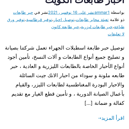
بواسطة
ammar1
نشر على
16 نوفمبر، 2021
نشر في
حبر طابعات
ذو علامة
تعبئة محابر طابعات
،
توصيل احبار
،
توفير قرطاسية
،
توفير ورق
طباعة
،
حبر طابعات ليزرية
،
حبر طابعة كانون
لا تعليقات
توصيل حبر طابعة اسطبلات الجهراء تعمل شركتنا بصيانة
و تصليح جميع أنواع الطابعات و آلات النسخ، تأمين أجود
أنواع الأحبار الخاصة بالطابعات الليزرية و العادية ، حبر
طابعه ملونة و سوداء من احبار الانك جيت السائلة
والاحبار البودرة المغناطسية لطابعات الليزر، والقيام
بأعمال الصيانة الدورية ، و تأمين قطع الغيار مع تقديم
كفالة و ضمانة […]
اقرأ المزيد