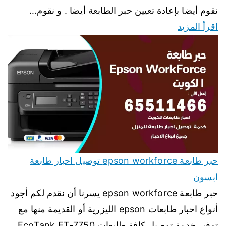
نقوم أيضا بإعادة تعيين حبر الطابعة أيضا . و نقوم…
اقرأ المزيد
حبر طابعة epson workforce توصيل احبار طابعة
ابسون
حبر طابعة epson workforce يسرنا أن نقدم لكم أجود
أنواع احبار طابعات epson الليزرية أو القديمة منها مع
توفير خدمة توصيل كافة طابعات EcoTank ET-7750