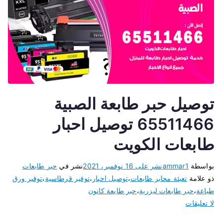
توصيل حبر طابعة الصبية
65511466 توصيل احبار
طابعات الكويت
بواسطة
ammar1
نشر على
16 نوفمبر، 2021
نشر في
حبر طابعات
ذو علامة
تعبئة محابر طابعات
،
توصيل احبار
،
توفير قرطاسية
،
توفير ورق
طباعة
،
حبر طابعات ليزرية
،
حبر طابعة كانون
لا تعليقات