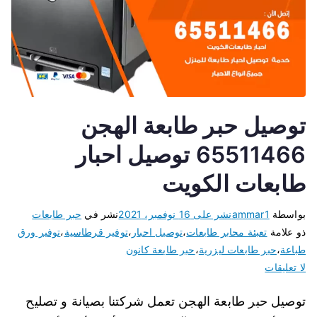
توصيل حبر طابعة الهجن
65511466 توصيل احبار
طابعات الكويت
بواسطة
ammar1
نشر على
16 نوفمبر، 2021
نشر في
حبر طابعات
ذو علامة
تعبئة محابر طابعات
،
توصيل احبار
،
توفير قرطاسية
،
توفير ورق
طباعة
،
حبر طابعات ليزرية
،
حبر طابعة كانون
لا تعليقات
توصيل حبر طابعة الهجن تعمل شركتنا بصيانة و تصليح