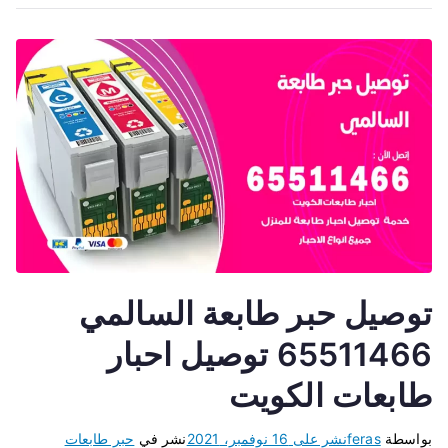
توصيل حبر طابعة السالمي
65511466 توصيل احبار
طابعات الكويت
بواسطة
feras
نشر على
16 نوفمبر، 2021
نشر في
حبر طابعات