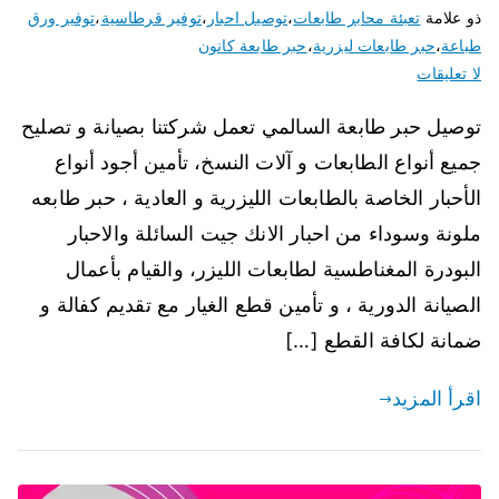
ذو علامة
تعبئة محابر طابعات
،
توصيل احبار
،
توفير قرطاسية
،
توفير ورق
طباعة
،
حبر طابعات ليزرية
،
حبر طابعة كانون
لا تعليقات
توصيل حبر طابعة السالمي تعمل شركتنا بصيانة و تصليح
جميع أنواع الطابعات و آلات النسخ، تأمين أجود أنواع
الأحبار الخاصة بالطابعات الليزرية و العادية ، حبر طابعه
ملونة وسوداء من احبار الانك جيت السائلة والاحبار
البودرة المغناطسية لطابعات الليزر، والقيام بأعمال
الصيانة الدورية ، و تأمين قطع الغيار مع تقديم كفالة و
ضمانة لكافة القطع […]
اقرأ المزيد