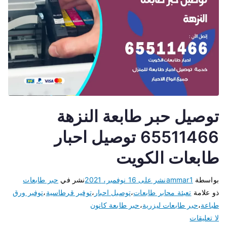
توصيل حبر طابعة النزهة
65511466 توصيل احبار
طابعات الكويت
بواسطة
ammar1
نشر على
16 نوفمبر، 2021
نشر في
حبر طابعات
ذو علامة
تعبئة محابر طابعات
،
توصيل احبار
،
توفير قرطاسية
،
توفير ورق
طباعة
،
حبر طابعات ليزرية
،
حبر طابعة كانون
لا تعليقات