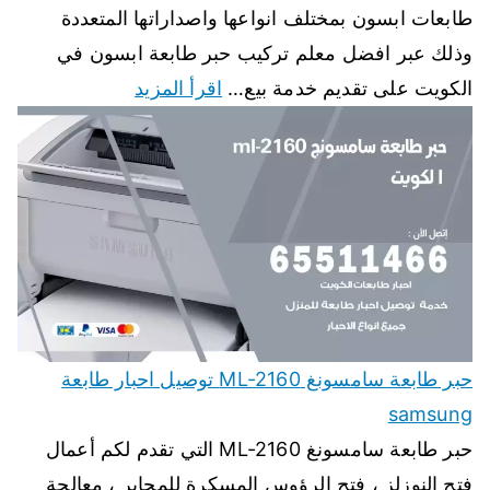
طابعات ابسون بمختلف انواعها واصداراتها المتعددة
وذلك عبر افضل معلم تركيب حبر طابعة ابسون في
الكويت على تقديم خدمة بيع…
اقرأ المزيد
حبر طابعة سامسونغ ML-2160 توصيل احبار طابعة
samsung
حبر طابعة سامسونغ ML-2160 التي تقدم لكم أعمال
فتح النوزلز ، فتح الرؤوس المسكرة للمحابر ، معالجة